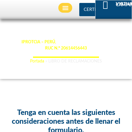
VIRTU
CAMPU
CERTIFICADO
BECAS Y AFILIACIONES
SERVICIOS ACADEMICOS
LIBRO DE RECLAMACIONES
Somos
IPROTCIA – PERÚ
,
con Registro Único de Contribuyente
RUC N.° 20614456443
“La ciencia de hoy, el legado de mañana”.
Portada
»
LIBRO DE RECLAMACIONES
Tenga en cuenta las siguientes
consideraciones antes de llenar el
formulario.