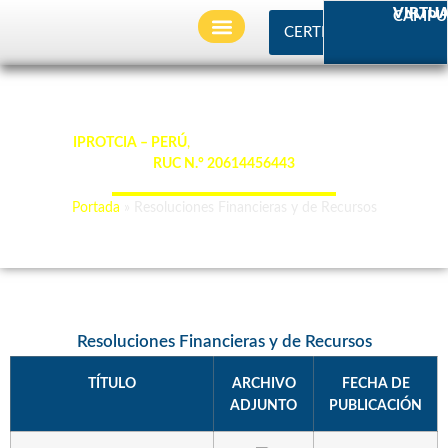
VIRTU
CAMPU
CERTIFICADO
BECAS Y AFILIACIONES
SERVICIOS ACADEMICOS
Resoluciones Financieras y de Recursos
Somos
IPROTCIA – PERÚ
,
con Registro Único de Contribuyente
RUC N.° 20614456443
“La ciencia de hoy, el legado de mañana”.
Portada
»
Resoluciones Financieras y de Recursos
Resoluciones Financieras y de Recursos
TÍTULO
ARCHIVO
FECHA DE
ADJUNTO
PUBLICACIÓN