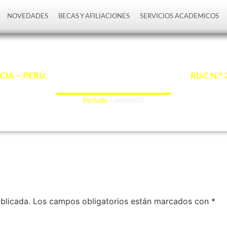
NOVEDADES
BECAS Y AFILIACIONES
SERVICIOS ACADEMICOS
evento23
CIA – PERÚ
,
con Registro Único de Contribuyente
RUC N.°
“La ciencia de hoy, el legado de mañana”.
Portada
»
evento23
blicada.
Los campos obligatorios están marcados con
*