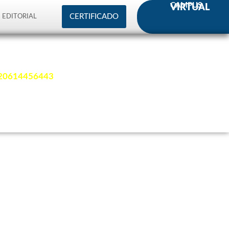
CAMPUS
VIRTUAL
CERTIFICADO
EDITORIAL
 20614456443