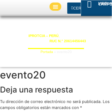
VIRTU
CAMP
CERTIFICADO
BECAS Y AFILIACIONES
SERVICIOS ACADEMICOS
evento20
Somos
IPROTCIA – PERÚ
,
con Registro Único de
Contribuyente
RUC N.° 20614456443
“La ciencia de hoy, el legado de mañana”.
Portada
»
evento20
evento20
Deja una respuesta
Tu dirección de correo electrónico no será publicada.
Los
campos obligatorios están marcados con
*