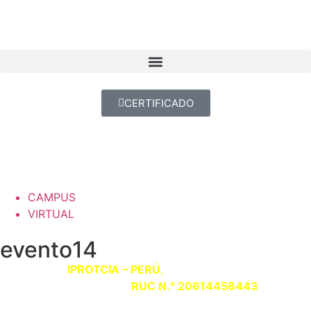
CERTIFICADO
CAMPUS
VIRTUAL
evento14
Somos
IPROTCIA – PERÚ
,
con Registro Único de
Contribuyente
RUC N.° 20614456443
“La ciencia de hoy, el legado de mañana”.