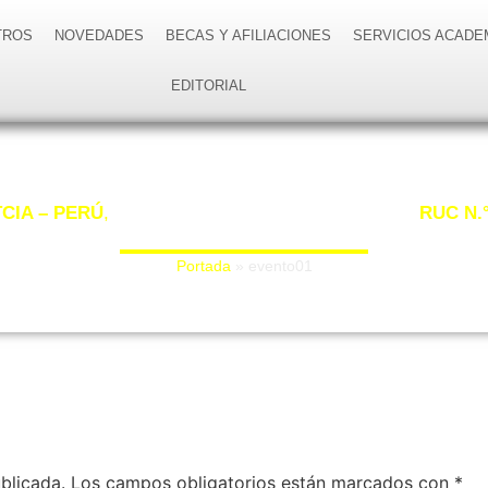
TROS
NOVEDADES
BECAS Y AFILIACIONES
SERVICIOS ACADE
EDITORIAL
evento01
CIA – PERÚ
,
con Registro Único de Contribuyente
RUC N.°
“La ciencia de hoy, el legado de mañana”.
Portada
»
evento01
blicada.
Los campos obligatorios están marcados con
*