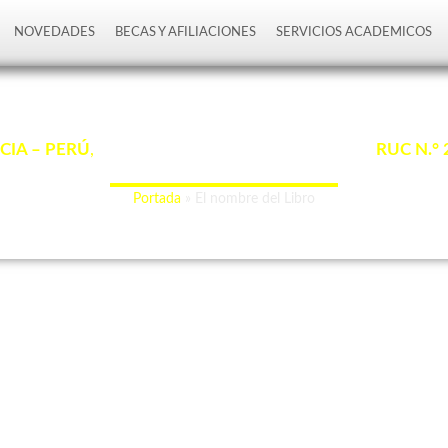
NOVEDADES
BECAS Y AFILIACIONES
SERVICIOS ACADEMICOS
El nombre del Libro
CIA – PERÚ
,
con Registro Único de Contribuyente
RUC N.°
“La ciencia de hoy, el legado de mañana”.
Portada
»
El nombre del Libro