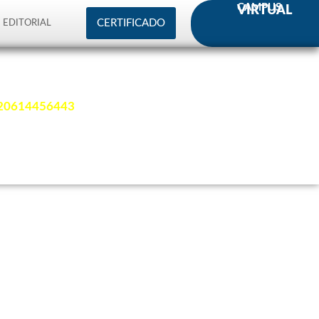
CAMPUS
VIRTUAL
CERTIFICADO
EDITORIAL
 20614456443